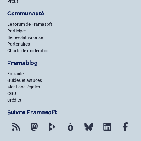
Prout
Communauté
Le forum de Framasoft
Participer
Bénévolat valorisé
Partenaires
Charte de modération
Framablog
Entraide
Guides et astuces
Mentions légales
CGU
Crédits
Suivre Framasoft
Flux RSS
Mastodon
PeerTube
Mobilizon
Bluesky
LinkedIn
Fac