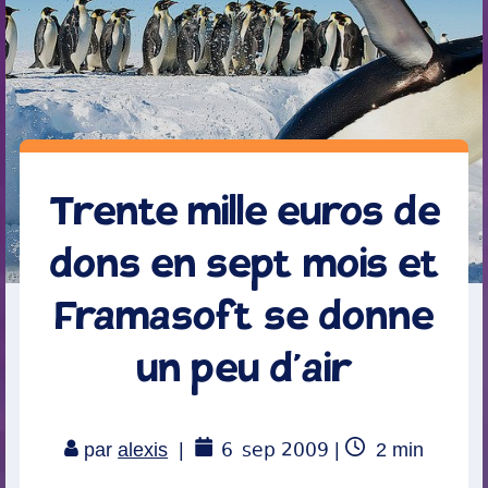
Trente mille euros de
dons en sept mois et
Framasoft se donne
un peu d’air
6
sep 2009
Temps
par
alexis
|
|
2
min
de