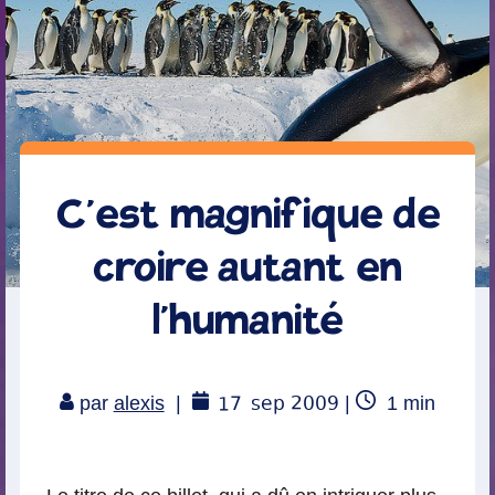
C’est magnifique de
croire autant en
l’humanité
17
sep 2009
Temps
par
alexis
|
|
1
min
de
lecture