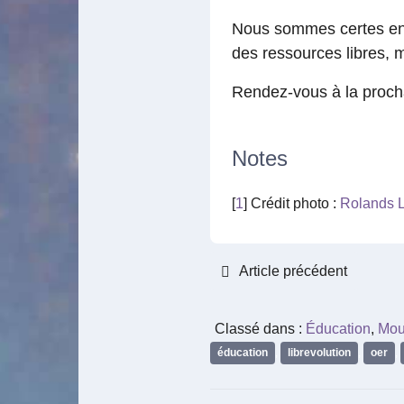
Nous sommes certes enco
des ressources libres, m
Rendez-vous à la proch
Notes
[
1
] Crédit photo :
Rolands L
Article précédent
Classé dans :
Éducation
,
Mou
éducation
,
librevolution
,
oer
,