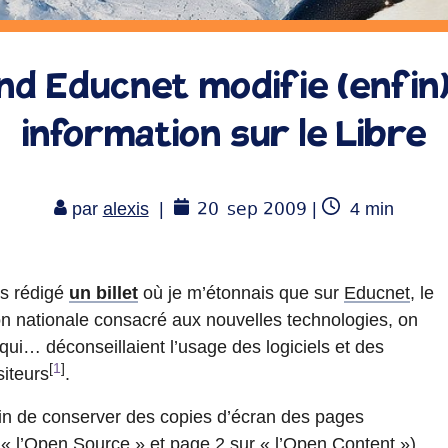
d Educnet modifie (enfin
information sur le Libre
20
sep 2009
Temps
par
alexis
|
|
4
min
de
lecture
is rédigé
un billet
où je m’étonnais que sur
Educnet
, le
tion nationale consacré aux nouvelles technologies, on
 qui… déconseillaient l’usage des logiciels et des
[
1
]
siteurs
.
soin de conserver des copies d’écran des pages
« l’Open Source » et
page 2
sur « l’Open Content »).