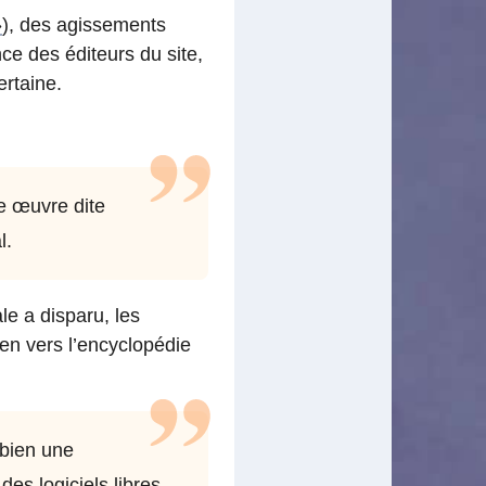
»
), des agissements
ce des éditeurs du site,
ertaine.
le œuvre dite
l.
e a disparu, les
en vers l’encyclopédie
 bien une
des logiciels libres