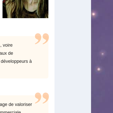
, voire
vaux de
s développeurs à
sage de valoriser
ommerciale.