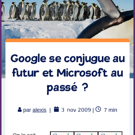
Google se conjugue au
futur et Microsoft au
passé ?
3
nov 2009
Temps
par
alexis
|
|
7
min
de
lecture