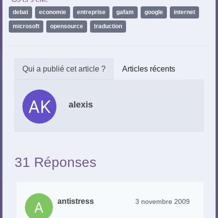
debat
,
economie
,
entreprise
,
gafam
,
google
,
internet
,
microsoft
,
opensource
,
traduction
Articles récents
alexis
31 Réponses
antistress
3 novembre 2009