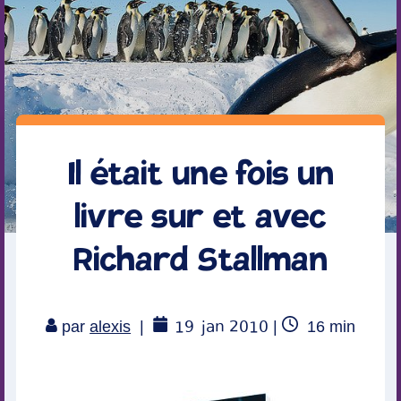
Il était une fois un
livre sur et avec
Richard Stallman
19
jan 2010
Temps
par
alexis
|
|
16
min
de
lecture