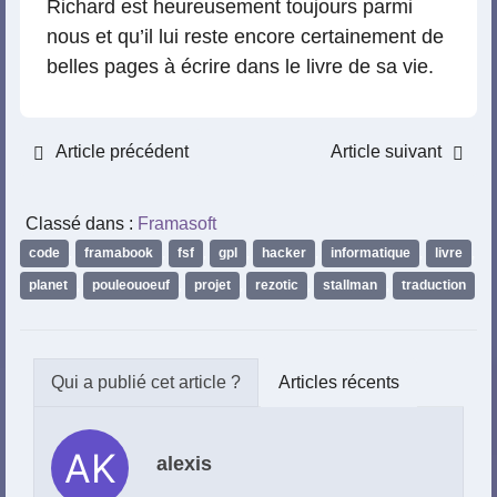
Richard est heureusement toujours parmi
nous et qu’il lui reste encore certainement de
belles pages à écrire dans le livre de sa vie.
Article précédent
Article suivant
Classé dans :
Framasoft
code
,
framabook
,
fsf
,
gpl
,
hacker
,
informatique
,
livre
,
planet
,
pouleouoeuf
,
projet
,
rezotic
,
stallman
,
traduction
Articles récents
alexis