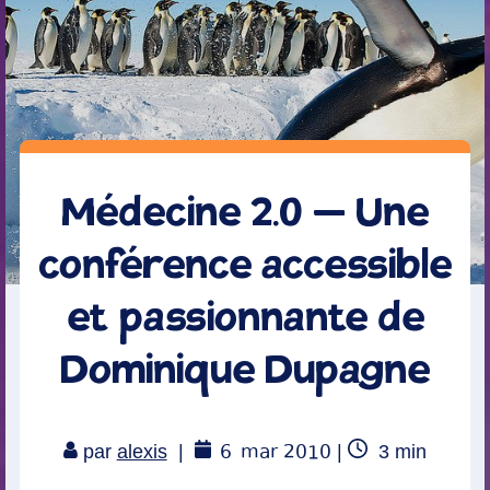
Médecine 2.0 – Une
conférence accessible
et passionnante de
Dominique Dupagne
6
mar 2010
Temps
par
alexis
|
|
3
min
de