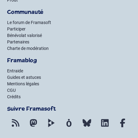
Prout
Communauté
Le forum de Framasoft
Participer
Bénévolat valorisé
Partenaires
Charte de modération
Framablog
Entraide
Guides et astuces
Mentions légales
CGU
Crédits
Suivre Framasoft
Flux RSS
Mastodon
PeerTube
Mobilizon
Bluesky
LinkedIn
Fac