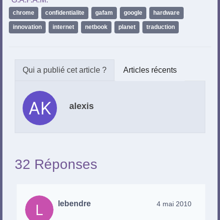
chrome
,
confidentialite
,
gafam
,
google
,
hardware
,
innovation
,
internet
,
netbook
,
planet
,
traduction
Articles récents
alexis
32 Réponses
lebendre
4 mai 2010