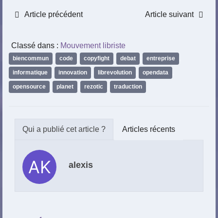
Article précédent
Article suivant
Classé dans :
Mouvement libriste
biencommun
,
code
,
copyfight
,
debat
,
entreprise
,
informatique
,
innovation
,
librevolution
,
opendata
,
opensource
,
planet
,
rezotic
,
traduction
Articles récents
alexis