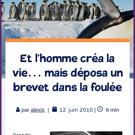
Et l’homme créa la
vie… mais déposa un
brevet dans la foulée
12
juin 2010
Temps
par
alexis
|
|
9
min
de
lecture