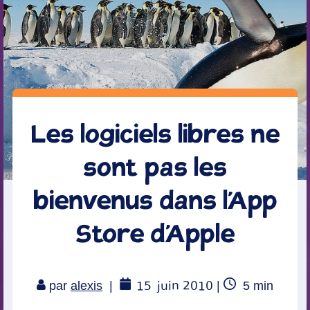
Les logiciels libres ne
sont pas les
bienvenus dans l’App
Store d’Apple
15
juin 2010
Temps
par
alexis
|
|
5
min
de