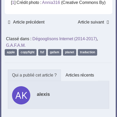
[
1
] Crédit photo :
Annia316
(Creative Commons By)
Article précédent
Article suivant
Classé dans :
Dégooglisons Internet (2014-2017)
,
G.A.F.A.M.
apple
,
copyfight
,
fsf
,
gafam
,
planet
,
traduction
Articles récents
alexis