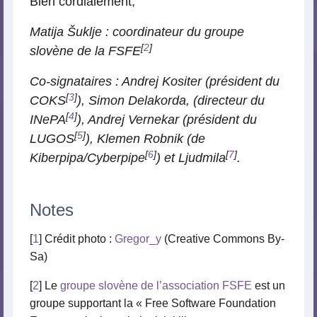
Bien cordialement,
Matija Šuklje : coordinateur du groupe
[
2
]
slovène de la FSFE
Co-signataires : Andrej Kositer (président du
[
3
]
COKS
), Simon Delakorda, (directeur du
[
4
]
INePA
), Andrej Vernekar (président du
[
5
]
LUGOS
), Klemen Robnik (de
[
6
]
[
7
]
Kiberpipa/Cyberpipe
) et Ljudmila
.
Notes
[
1
] Crédit photo :
Gregor_y
(Creative Commons By-
Sa)
[
2
] Le
groupe slovène de l’association FSFE
est un
groupe supportant la « Free Software Foundation