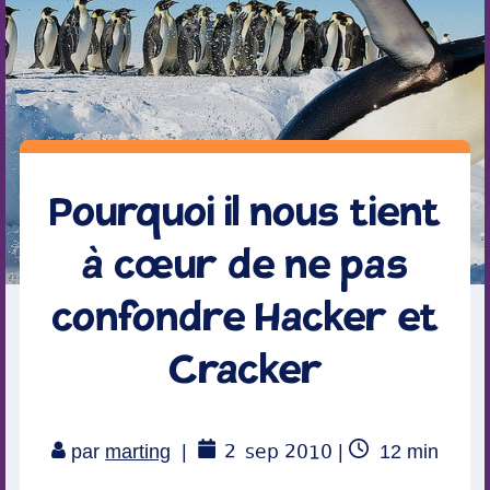
Pourquoi il nous tient
à cœur de ne pas
confondre Hacker et
Cracker
2
sep 2010
Temps
par
marting
|
|
12
min
de