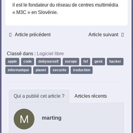
il est le fondateur du réseau de centres multimédia
« M3C » en Slovénie.
Article précédent
Article suivant
Classé dans :
Logiciel libre
apple
,
code
,
doityourself
,
europe
,
fsf
,
geek
,
hacker
,
informatique
,
planet
,
securite
,
traduction
Articles récents
marting