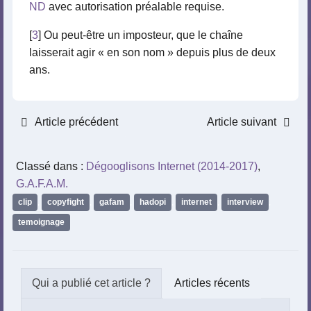
ND
avec autorisation préalable requise.
[
3
] Ou peut-être un imposteur, que le chaîne
laisserait agir « en son nom » depuis plus de deux
ans.
Article précédent
Article suivant
Classé dans :
Dégooglisons Internet (2014-2017)
,
G.A.F.A.M.
clip
,
copyfight
,
gafam
,
hadopi
,
internet
,
interview
,
temoignage
Articles récents