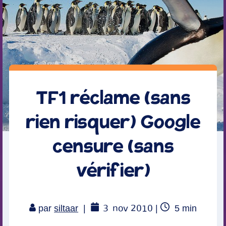
TF1 réclame (sans
rien risquer) Google
censure (sans
vérifier)
3
nov 2010
Temps
par
siltaar
|
|
5
min
de