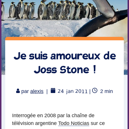
Je suis amoureux de
Joss Stone !
24
jan 2011
Temps
par
alexis
|
|
2
min
de
lecture
Interrogée en 2008 par la chaîne de
télévision argentine
Todo Noticias
sur ce