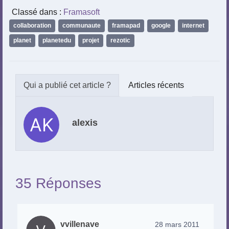
Classé dans :
Framasoft
collaboration
,
communaute
,
framapad
,
google
,
internet
,
planet
,
planetedu
,
projet
,
rezotic
Articles récents
alexis
35 Réponses
vvillenave
28 mars 2011