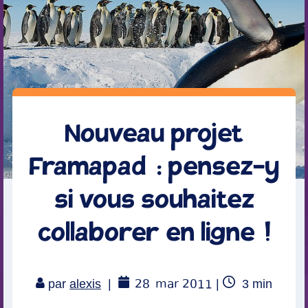
Nouveau projet
Framapad : pensez-y
si vous souhaitez
collaborer en ligne !
28
mar 2011
Temps
par
alexis
|
|
3
min
de