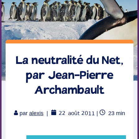
La neutralité du Net,
par Jean-Pierre
Archambault
22
août 2011
Temps
par
alexis
|
|
23
min
de
lecture