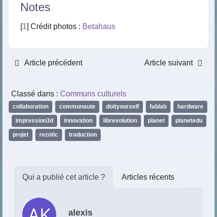
Notes
[
1
] Crédit photos :
Betahaus
Article précédent
Article suivant
Classé dans :
Communs culturels
collaboration
,
communaute
,
doityourself
,
fablab
,
hardware
,
impression3d
,
innovation
,
librevolution
,
planet
,
planetedu
,
projet
,
rezotic
,
traduction
Articles récents
alexis