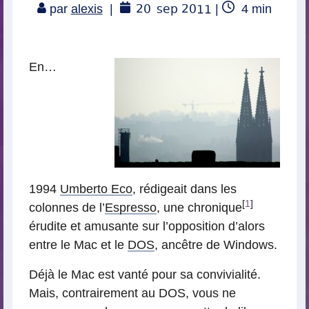
20
sep 2011
Temps
par
alexis
|
|
4
min
de
lecture
En…
1994
Umberto Eco
, rédigeait dans les
[
1
]
colonnes de l’
Espresso
, une chronique
érudite et amusante sur l’opposition d’alors
entre le Mac et le
DOS
, ancêtre de Windows.
Déjà le Mac est vanté pour sa convivialité.
Mais, contrairement au DOS, vous ne