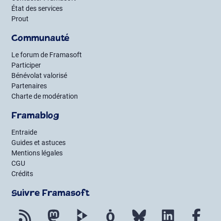
État des services
Prout
Communauté
Le forum de Framasoft
Participer
Bénévolat valorisé
Partenaires
Charte de modération
Framablog
Entraide
Guides et astuces
Mentions légales
CGU
Crédits
Suivre Framasoft
Flux RSS
Mastodon
PeerTube
Mobilizon
Bluesky
LinkedIn
Fac