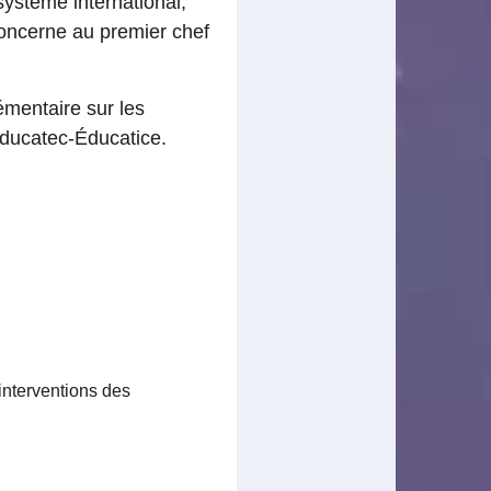
ystème international,
concerne au premier chef
émentaire sur les
 Éducatec-Éducatice.
interventions des