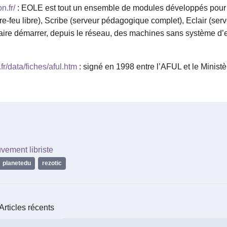
n.fr/
: EOLE est tout un ensemble de modules développés pour 
e-feu libre), Scribe (serveur pédagogique complet), Eclair (serv
ire démarrer, depuis le réseau, des machines sans système d’ex
fr/data/fiches/aful.htm
: signé en 1998 entre l’AFUL et le Ministèr
vement libriste
planetedu
,
rezotic
Articles récents