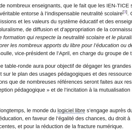
 nombreux enseignants, que le fait que les IEN-TICE 
[
3
]
véritable entorse à l’indispensable neutralité scolaire
.
ssions et les valeurs du système éducatif et des enseign
 pluralisme, de diffusion et d’appropriation de la connais
 formation qui respecte la neutralité scolaire et le plur
’ignorer les nombreux apports du libre pour l’éducation ou 
lle, vice-président de l’April, en charge du groupe de t
 table-ronde aura pour objectif de dégager les grandes
nt sur le plan des usages pédagogiques et des ressourc
ns que de nombreuses références seront faites aux ress
eption pédagogique » et de l’incitation à la mutualisation 
 longtemps, le monde du
logiciel libre
s’engage auprès du 
éducation, en faveur de l’égalité des chances, du droit à
centes, et pour la réduction de la fracture numérique.