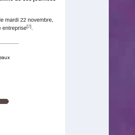
 le mardi 22 novembre,
[
2
]
e entreprise
.