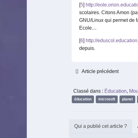
[
5
]
http://eole.orion.educatio
scolaires. Citons Amon (par
GNU/Linux qui permet de fa
Ecole…
[
6
]
http://eduscol.education.
depuis.
Article précédent
Classé dans :
Éducation
,
Mou
éducation
,
microsoft
,
planet
,