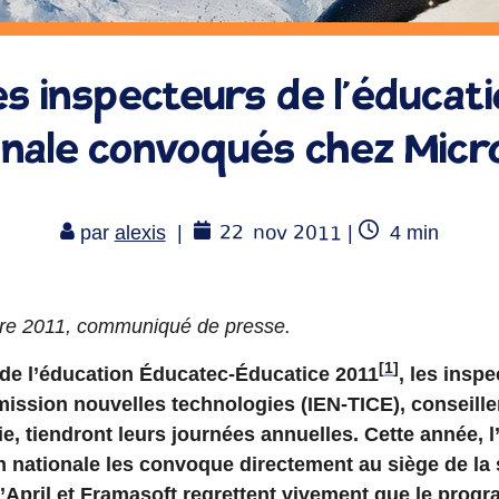
s inspecteurs de l’éducat
onale convoqués chez Micr
22
nov 2011
Temps
par
alexis
|
|
4
min
de
lecture
re 2011, communiqué de presse.
[
1
]
 de l’éducation Éducatec-Éducatice 2011
, les insp
mission nouvelles technologies (IEN-TICE), conseill
, tiendront leurs journées annuelles. Cette année, l
n nationale les convoque directement au siège de la 
L’April et Framasoft regrettent vivement que le pro