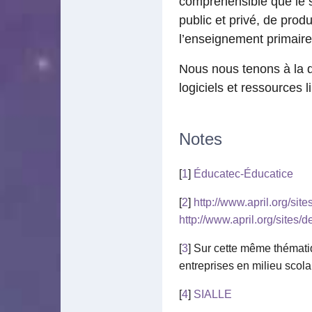
compréhensible que le s
public et privé, de pro
l’enseignement primaire
Nous nous tenons à la d
logiciels et ressources 
Notes
[
1
]
Éducatec-Éducatice
[
2
]
http://www.april.org/sit
http://www.april.org/sites/
[
3
] Sur cette même thémat
entreprises en milieu scola
[
4
]
SIALLE