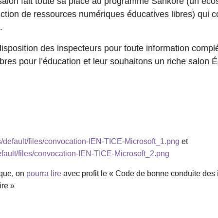
alon fait toute sa place au programme Sankoré (un écos
duction de ressources numériques éducatives libres) qui 
.
isposition des inspecteurs pour toute information compl
libres pour l’éducation et leur souhaitons un riche salon
es/default/files/convocation-IEN-TICE-Microsoft_1.png
et
default/files/convocation-IEN-TICE-Microsoft_2.png
ique, on
pourra lire
avec profit le « Code de bonne conduite des 
ire »