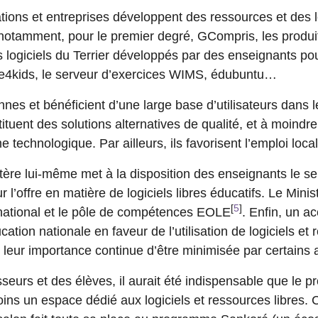
ons et entreprises développent des ressources et des lo
notamment, pour le premier degré, GCompris, les produi
s logiciels du Terrier développés par des enseignants po
4kids, le serveur d’exercices WIMS, édubuntu…
nes et bénéficient d’une large base d’utilisateurs dans l
stituent des solutions alternatives de qualité, et à moindr
 technologique. Par ailleurs, ils favorisent l’emploi local
tère lui-même met à la disposition des enseignants le s
r l’offre en matière de logiciels libres éducatifs. Le Mini
[
5
]
 national et le pôle de compétences EOLE
. Enfin, un a
cation nationale en faveur de l’utilisation de logiciels et
, leur importance continue d’être minimisée par certains 
sseurs et des élèves, il aurait été indispensable que le
ns un espace dédié aux logiciels et ressources libres. C