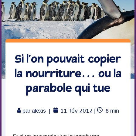
Si l’on pouvait copier
la nourriture… ou la
parabole qui tue
11
fév 2012
Temps
par
alexis
|
|
8
min
de
lecture