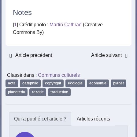
Notes
[
1
] Crédit photo :
Martin Cathrae
(Creative
Commons By)
Article précédent
Article suivant
Classé dans :
Communs culturels
acta
,
cafephilo
,
copyfight
,
ecologie
,
economie
,
planet
,
planetedu
,
rezotic
,
traduction
Articles récents