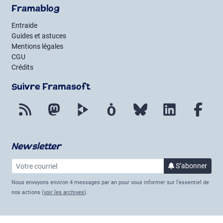
Framablog
Entraide
Guides et astuces
Mentions légales
CGU
Crédits
Suivre Framasoft
Flux RSS
Mastodon
PeerTube
Mobilizon
Bluesky
LinkedIn
Fac
Newsletter
Votre courriel
à la 
S’abonner
Nous envoyons environ 4 messages par an pour vous informer sur l’essentiel de
nos actions (
voir les archives
).