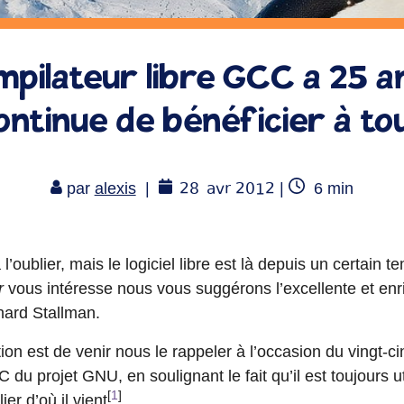
pilateur libre GCC a 25 an
ontinue de bénéficier à to
28
avr 2012
Temps
par
alexis
|
|
6
min
de
lecture
’oublier, mais le logiciel libre est là depuis un certain te
r
vous intéresse nous vous suggérons l’excellente et enri
ard Stallman.
ction est de venir nous le rappeler à l’occasion du vingt-
du projet GNU, en soulignant le fait qu’il est toujours ut
[
1
]
ier d’où il vient
.