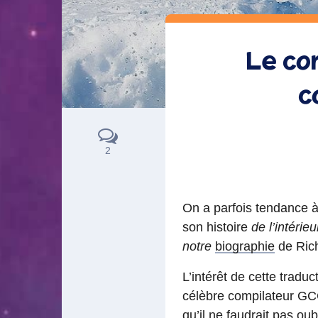
Le com
c
2
On a parfois tendance à l
son histoire
de l’intérieu
notre
biographie
de Rich
L’intérêt de cette tradu
célèbre compilateur GCC 
qu’il ne faudrait pas oubl