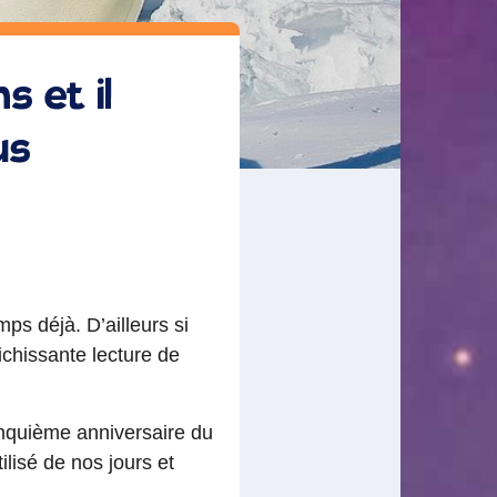
s et il
us
mps déjà. D’ailleurs si
chissante lecture de
cinquième anniversaire du
ilisé de nos jours et