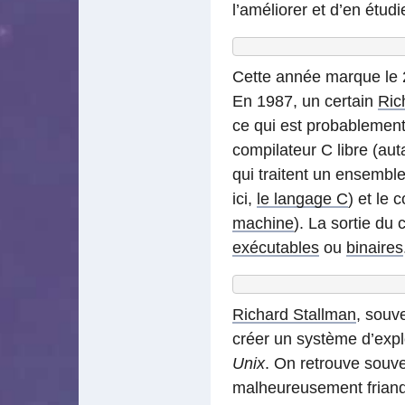
l’améliorer et d’en étud
Cette année marque le 
En 1987, un certain
Ric
ce qui est probablement
compilateur C libre (auta
qui traitent un ensembl
ici,
le langage C
) et le
machine
). La sortie du
exécutables
ou
binaires
Richard Stallman
, souv
créer un système d’explo
Unix
. On retrouve souve
malheureusement friand.