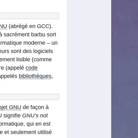
GNU
(abrégé en GCC).
à sacrément barbu sort
nformatique moderne – un
eurs sont des logiciels
nement lisible (comme
dre (appelé
code
 appelés
bibliothèques
,
ojet GNU
de façon à
 signifie
GNU’s not
ormatique, qui en est
 et seulement utilisé