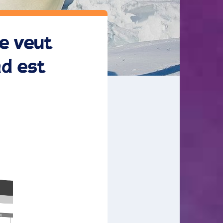
se veut
ad est