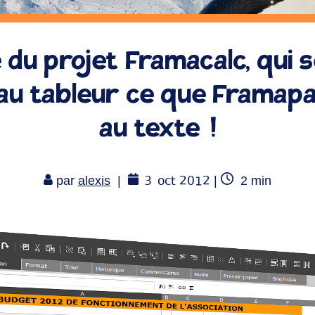
 du projet Framacalc, qui 
au tableur ce que Framap
au texte !
3
oct 2012
Temps
par
alexis
|
|
2
min
de
lecture