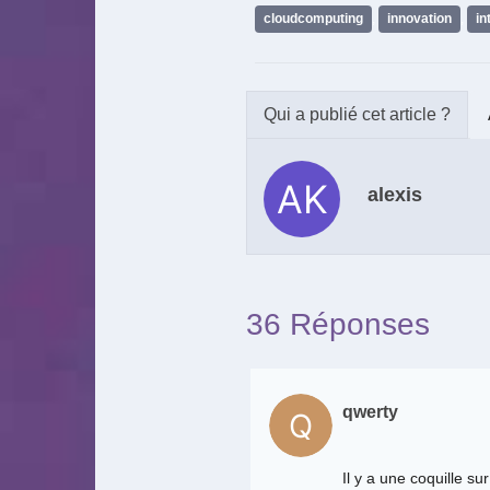
cloudcomputing
,
innovation
,
in
alexis
36 Réponses
qwerty
Il y a une coquille su