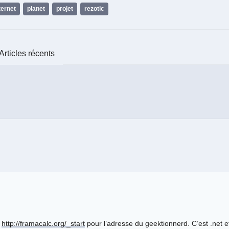
ternet
,
planet
,
projet
,
rezotic
Articles récents
r
http://framacalc.org/_start
pour l’adresse du geektionnerd. C’est .net et