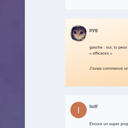
pyg
gasche : oui, tu peux 
« efficaces »
J’avais commencé une 
Isdf
Encore un super projet