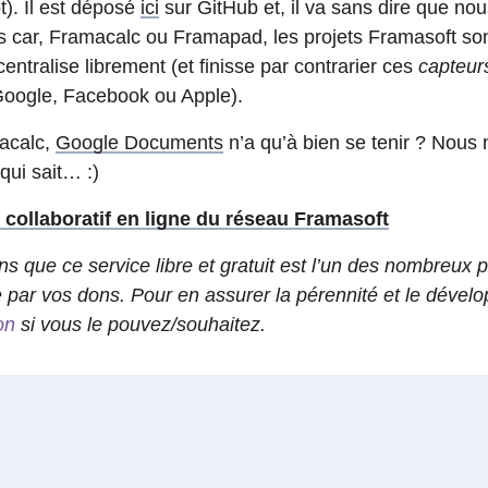
). Il est déposé
ici
sur GitHub et, il va sans dire que no
les car, Framacalc ou Framapad, les projets Framasoft son
entralise librement (et finisse par contrarier ces
capteur
oogle, Facebook ou Apple).
acalc,
Google Documents
n’a qu’à bien se tenir ? Nou
qui sait… :)
 collaboratif en ligne du réseau Framasoft
s que ce service libre et gratuit est l’un des nombreux 
e par vos dons. Pour en assurer la pérennité et le déve
on
si vous le pouvez/souhaitez.