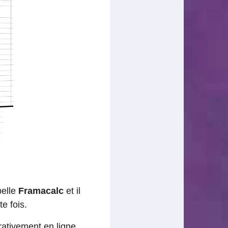
pelle
Framacalc
et il
e fois.
orativement en ligne