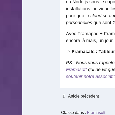
du
Node.js
sous le capot
installations individuel
pour que le
cloud
se déc
personnelles
que sont G
Avec Framapad + Fram
encore là mais, un jour, 
->
Framacalc : Tableur
PS : Nous vous rappelon
Framasoft
qui ne vit qu
soutenir notre associati
Article précédent
Classé dans :
Framasoft