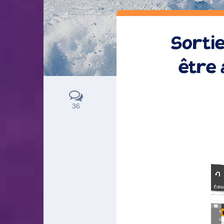
Sortie
être 
36