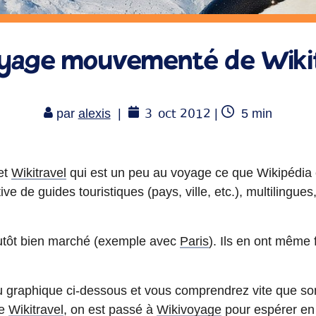
yage mouvementé de Wiki
3
oct 2012
Temps
par
alexis
|
|
5
min
de
lecture
et
Wikitravel
qui est un peu au voyage ce que Wikipédia e
ve de guides touristiques (pays, ville, etc.), multilingues,
plutôt bien marché (exemple avec
Paris
). Ils en ont même 
u graphique ci-dessous et vous comprendrez vite que son
De
Wikitravel
, on est passé à
Wikivoyage
pour espérer en 