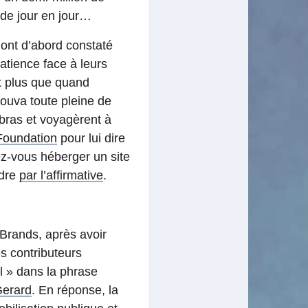
 de jour en jour…
 ont d’abord constaté
patience face à leurs
t plus que quand
rouva toute pleine de
bras et voyagèrent à
Foundation
pour lui dire
z-vous héberger un site
ndre
par l’affirmative
.
Brands, après avoir
es contributeurs
l » dans la phrase
Gerard
. En réponse, la