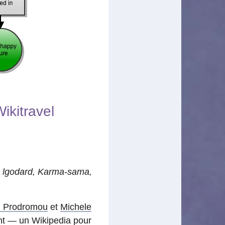
ikitravel
, lgodard, Karma-sama,
 Prodromou
et
Michele
ent — un Wikipedia pour