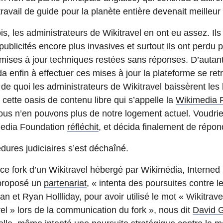
travail de guide pour la planète entière devenait meilleur
is, les administrateurs de Wikitravel en ont eu assez. Ils
publicités encore plus invasives et surtout ils ont perdu 
ises à jour techniques restées sans réponses. D’autan
a enfin à effectuer ces mises à jour la plateforme se ret
e quoi les administrateurs de Wikitravel baissèrent les 
à cette oasis de contenu libre qui s’appelle la
Wikimedia 
ous n’en pouvons plus de notre logement actuel. Voudrie
media Foundation
réfléchit
, et décida finalement de répo
édures judiciaires s’est déchaîné.
e fork d’un Wikitravel hébergé par Wikimédia, Interned 
 proposé un
partenariat
, « intenta des poursuites contre l
et Ryan Hollliday, pour avoir utilisé le mot « Wikitrave
 » lors de la communication du fork », nous dit
David 