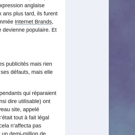
l’expression anglaise
ans plus tard, ils furent
nommée
Internet Brands
,
 devienne populaire. Et
es publicités mais rien
t ses défauts, mais elle
épendants qui réparaient
si dire utilisable) ont
veau site, appelé
tait tout à fait légal
ela n’affecta pas
r un demi-million de