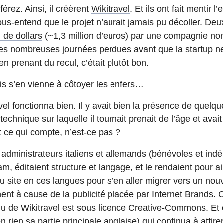
érez. Ainsi, il créèrent
Wikitravel
. Et ils ont fait mentir 
us-entend que le projet n’aurait jamais pu décoller. Deux 
n de dollars
(~1,3 million d’euros) par une compagnie 
es nombreuses journées perdues avant que la startup ne
en prenant du recul, c’était plutôt bon.
is s’en vienne à côtoyer les enfers…
el fonctionna bien. Il y avait bien la présence de quelqu
 technique sur laquelle il tournait prenait de l’âge et avai
ut ce qui compte, n’est-ce pas ?
administrateurs italiens et allemands (bénévoles et ind
pam, éditaient structure et langage, et le rendaient pour ain
u site en ces langues pour s’en aller migrer vers un nou
ent à cause de la publicité placée par Internet Brands. C’é
nu de Wikitravel est sous licence Creative-Commons. Et c
n rien sa partie principale anglaise) qui continua à attire