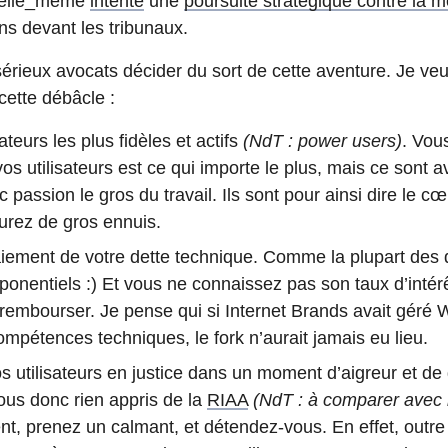
 elle_même
intenté
une
poursuite stratégique contre la m
ns devant les tribunaux.
sérieux avocats décider du sort de cette aventure. Je veu
cette débâcle :
ateurs les plus fidèles et actifs
(NdT : power users)
. Vou
s utilisateurs est ce qui importe le plus, mais ce sont av
c passion le gros du travail. Ils sont pour ainsi dire le cœ
aurez de gros ennuis.
iement de votre dette technique. Comme la plupart des de
onentiels :) Et vous ne connaissez pas son taux d’intér
mbourser. Je pense qui si Internet Brands avait géré W
ompétences techniques, le fork n’aurait jamais eu lieu.
 utilisateurs en justice dans un moment d’aigreur et de 
ous donc rien appris de la
RIAA
(NdT : à comparer avec 
, prenez un calmant, et détendez-vous. En effet, outre 