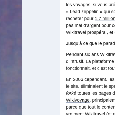
les voyages, si vous préf
« Lead zeppelin » qui so
racheter pour
1,7 millio
pas mal d’argent pour c
Wikitravel prospéra , et 
Jusqu’à ce que le parad
Pendant six ans Wikitrav
d’intrusif. La plateforme
fonctionnait, et c’est to
En 2006 cependant, les 
le site, éliminaient le s
forké
toutes les pages d
Wikivoyage
, principalem
parce que tout le conte
vraiment Wikitravel (et e