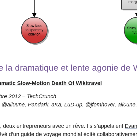
de la dramatique et lente agonie de W
matic Slow-Motion Death Of Wikitravel
bre 2012 – TechCrunch
: @ali0une, Pandark, aKa, LuD-up, @jfomhover, ali0une
03, deux entrepreneurs avec un rêve. Ils s’appelaient
Evan
t rêvé d’un guide de voyage mondial édité collaborativem