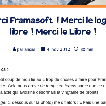
ci Framasoft ! Merci le logi
libre ! Merci le Libre !
4
nov 2012
Temps
par
alexis
|
|
30
min
de
lecture
 ça ?
petit coup de mou lié au « trop de choses à faire pour F
t ». Cela nous arrive
de temps en temps
parce que ce n’e
laxie qui avoisine désormais la vingtaine de projets.
age
, ci-dessous sur la photo) me dit alors : « Fais une 