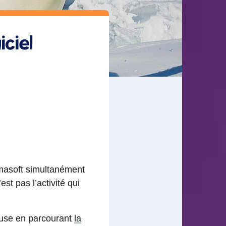
ciel
ramasoft simultanément
st pas l’activité qui
pause en parcourant
la