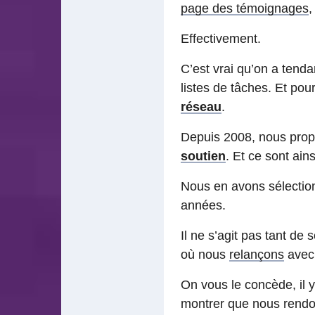
page des témoignages
,
Effectivement.
C’est vrai qu’on a tenda
listes de tâches. Et pou
réseau
.
Depuis 2008, nous propo
soutien
. Et ce sont ain
Nous en avons sélectionn
années.
Il ne s’agit pas tant de
où nous
relançons
avec 
On vous le concède, il y
montrer que nous rendon