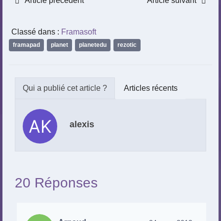
Article précédent
Article suivant
Classé dans :
Framasoft
framapad
,
planet
,
planetedu
,
rezotic
Articles récents
alexis
20 Réponses