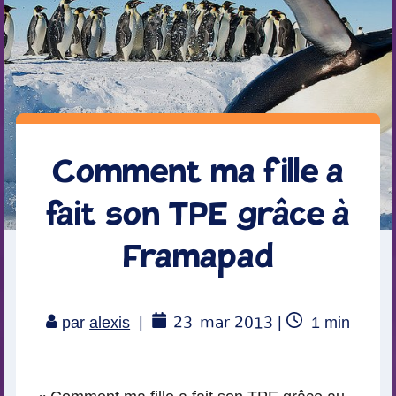
Comment ma fille a
fait son TPE grâce à
Framapad
23
mar 2013
Temps
par
alexis
|
|
1
min
de
lecture