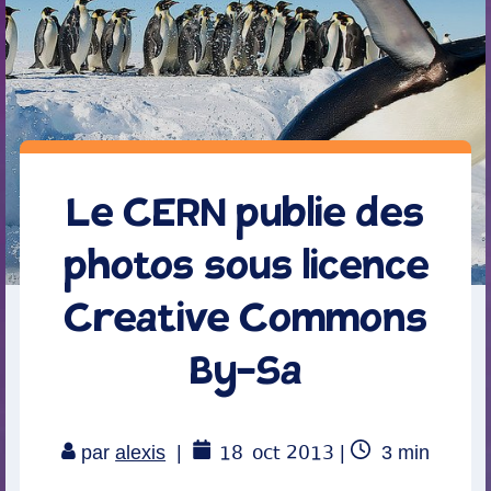
Le CERN publie des
photos sous licence
Creative Commons
By-Sa
18
oct 2013
Temps
par
alexis
|
|
3
min
de