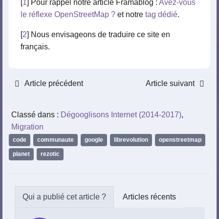
[
1
] Pour rappel notre article Framablog :
Avez-vous
le réflexe OpenStreetMap ?
et notre
tag dédié
.
[
2
] Nous envisageons de traduire ce site en
français.
Article précédent
Article suivant
Classé dans :
Dégooglisons Internet (2014-2017)
,
Migration
code
,
communaute
,
google
,
librevolution
,
openstreetmap
,
planet
,
rezotic
Articles récents