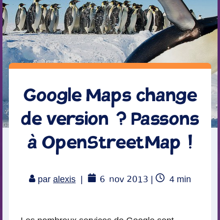
Google Maps change
de version ? Passons
à OpenStreetMap !
6
nov 2013
Temps
par
alexis
|
|
4
min
de
lecture