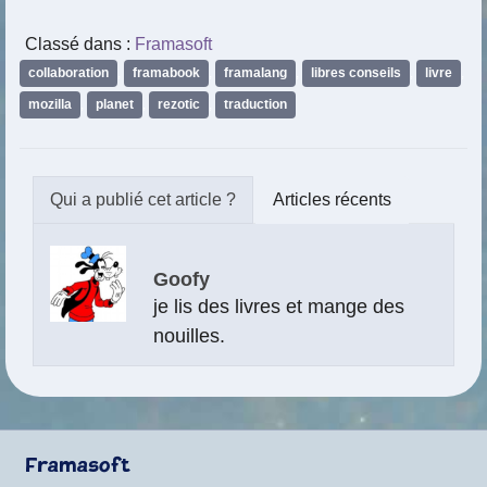
Classé dans :
Framasoft
collaboration
,
framabook
,
framalang
,
libres conseils
,
livre
,
mozilla
,
planet
,
rezotic
,
traduction
Articles récents
Goofy
je lis des livres et mange des
nouilles.
Framasoft