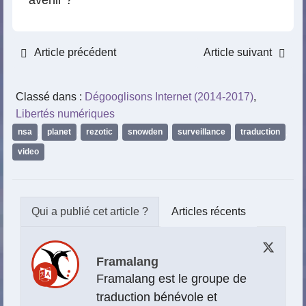
avenir ?
Article précédent
Article suivant
Classé dans :
Dégooglisons Internet (2014-2017)
,
Libertés numériques
nsa
,
planet
,
rezotic
,
snowden
,
surveillance
,
traduction
,
video
Articles récents
Framalang
Framalang est le groupe de
traduction bénévole et