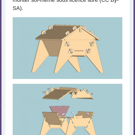
monter soi-même sous licence libre (CC By-
SA).