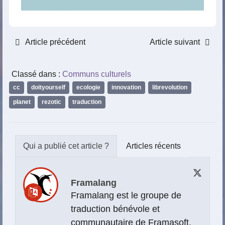
Article précédent
Article suivant
Classé dans :
Communs culturels
cc
,
doityourself
,
ecologie
,
innovation
,
librevolution
,
planet
,
rezotic
,
traduction
Articles récents
Framalang
Framalang est le groupe de
traduction bénévole et
communautaire de Framasoft.