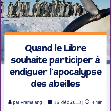
Quand le Libre
souhaite participer à
endiguer l’apocalypse
des abeilles
16
déc 2013
Temps
par
Framalang
|
|
4
min
de