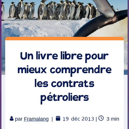
Un livre libre pour
mieux comprendre
les contrats
pétroliers
19
déc 2013
Temps
par
Framalang
|
|
3
min
de