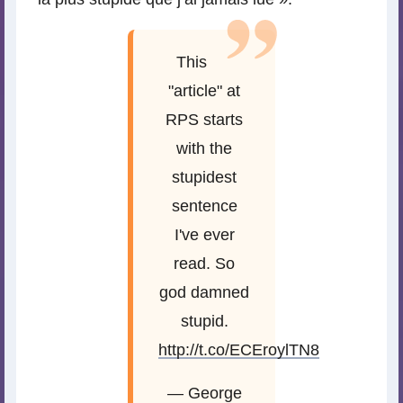
This
"article" at
RPS starts
with the
stupidest
sentence
I've ever
read. So
god damned
stupid.
http://t.co/ECEroylTN8
— George