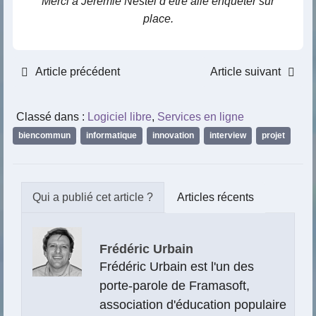
Merci à Jérémie Nestel d’être allé enquêter sur
place.
Article précédent
Article suivant
Classé dans :
Logiciel libre
,
Services en ligne
biencommun
,
informatique
,
innovation
,
interview
,
projet
Articles récents
Frédéric Urbain
Frédéric Urbain est l'un des
porte-parole de Framasoft,
association d'éducation populaire