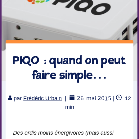
PIQO : quand on peut
faire simple…
26
mai 2015
Temp
par
Frédéric Urbain
|
|
12
de
min
lectur
Des ordis moins énergivores (mais aussi