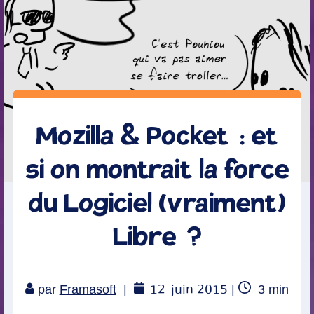
Mozilla & Pocket : et
si on montrait la force
du Logiciel (vraiment)
Libre ?
12
juin 2015
Temps
par
Framasoft
|
|
3
min
de