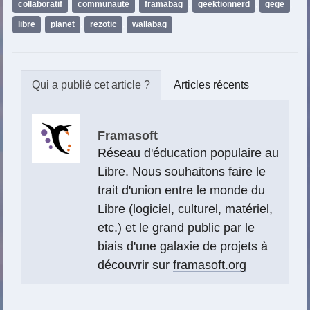
collaboratif
,
communaute
,
framabag
,
geektionnerd
,
gege
,
libre
,
planet
,
rezotic
,
wallabag
Articles récents
Framasoft
Réseau d'éducation populaire au
Libre. Nous souhaitons faire le
trait d'union entre le monde du
Libre (logiciel, culturel, matériel,
etc.) et le grand public par le
biais d'une galaxie de projets à
découvrir sur
framasoft.org