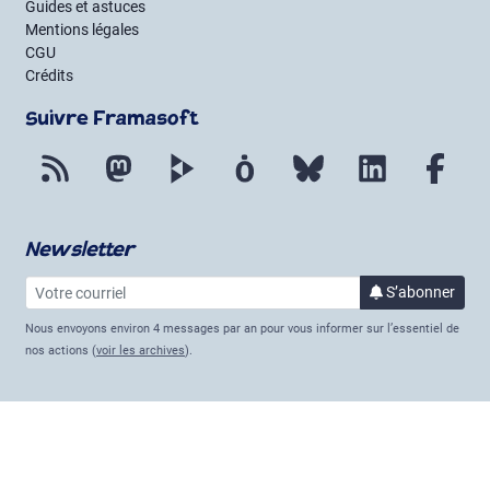
Guides et astuces
Mentions légales
CGU
Crédits
Suivre Framasoft
Flux RSS
Mastodon
PeerTube
Mobilizon
Bluesky
LinkedIn
Fac
Newsletter
Votre courriel
à la 
S’abonner
Nous envoyons environ 4 messages par an pour vous informer sur l’essentiel de
nos actions (
voir les archives
).