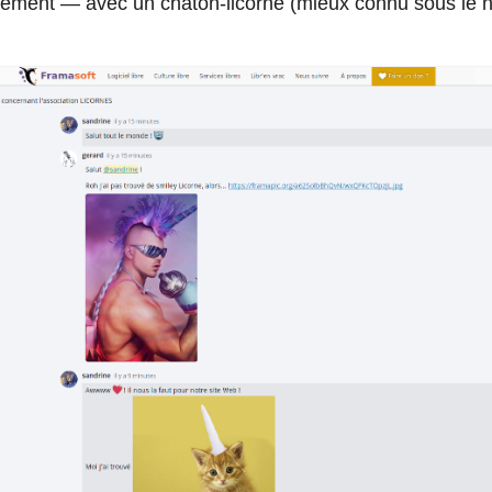
ément — avec un chaton-licorne (mieux connu sous le 