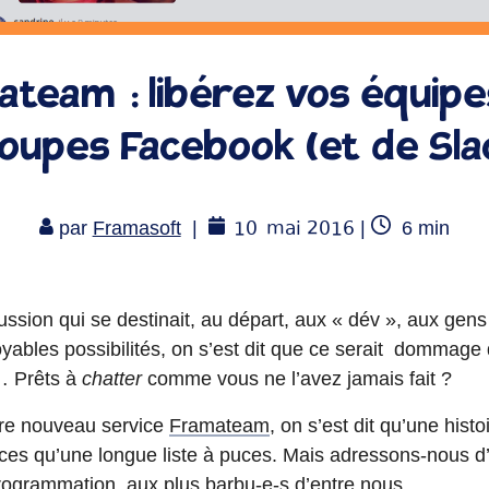
ateam : libérez vos équipe
oupes Facebook (et de Sla
10
mai 2016
Temps
par
Framasoft
|
|
6
min
de
lecture
ussion qui se destinait, au départ, aux « dév », aux gen
yables possibilités, on s’est dit que ce serait dommage 
… Prêts à
chatter
comme vous ne l’avez jamais fait ?
tre nouveau service
Framateam
, on s’est dit qu’une hist
caces qu’une longue liste à puces. Mais adressons-nous d’
programmation, aux plus barbu-e-s d’entre nous.