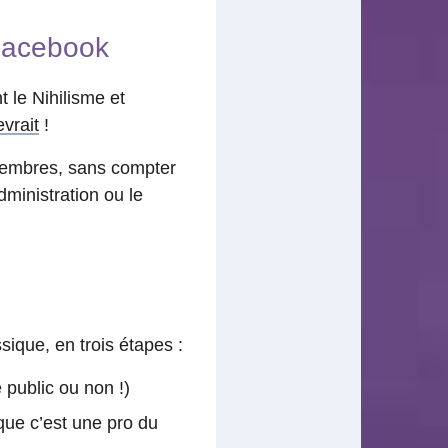
Facebook
 le Nihilisme et
evrait
!
 membres, sans compter
ministration ou le
assique, en trois étapes :
 public ou non !)
que c’est une pro du