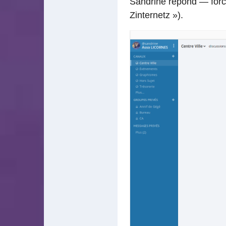
Sandrine répond — forc
Zinternetz »).