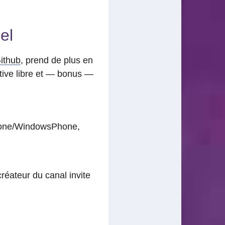
el
ithub
, prend de plus en
tive libre et — bonus —
iPhone/WindowsPhone,
créateur du canal invite