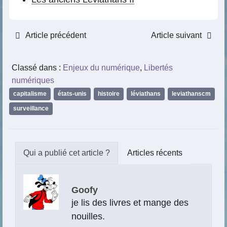
Article précédent
Article suivant
Classé dans :
Enjeux du numérique
,
Libertés
numériques
capitalisme
,
états-unis
,
histoire
,
léviathans
,
leviathanscm
,
surveillance
Articles récents
Goofy
je lis des livres et mange des
nouilles.