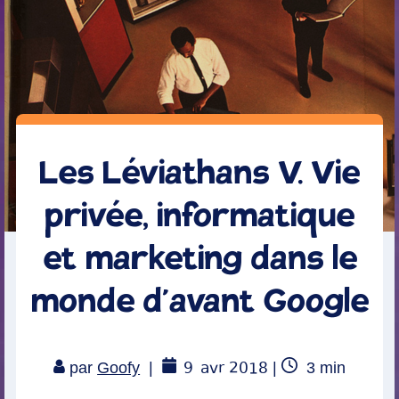
Les Léviathans V. Vie
privée, informatique
et marketing dans le
monde d’avant Google
9
avr 2018
Temps
par
Goofy
|
|
3
min
de