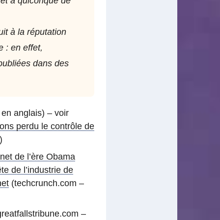
met à quiconque de
it à la réputation
: en effet,
 publiées dans des
 en anglais) – voir
ons perdu le contrôle de
)
 net de l’ère Obama
e de l’industrie de
net
(techcrunch.com –
reatfallstribune.com –