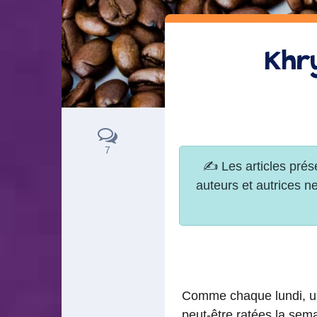
Khry
7
Comme chaque lundi, un 
peut-être ratées la sema