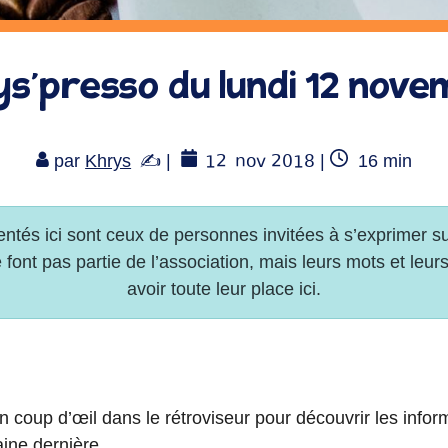
s’presso du lundi 12 nov
12
nov 2018
Temps
par
Khrys
|
|
16
min
de
lecture
coup d’œil dans le rétroviseur pour découvrir les info
ine dernière.