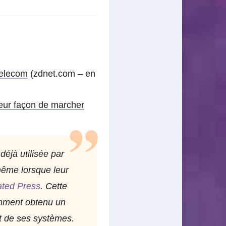
Telecom
(zdnet.com – en
leur façon de marcher
éjà utilisée par
 même lorsque leur
ated Press
. Cette
cemment obtenu un
t de ses systèmes.