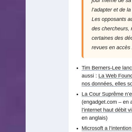
jour même de sa 
l’adapter et de la
Les opposants au 
des chercheurs, m
certaines des dé
revues en accès l
Tim Berners-Lee lan
aussi :
La Web Foundat
nos données, elles so
La Cour Suprême n’en
(engadget.com – en an
l’internet haut débit 
en anglais)
Microsoft a l’intenti