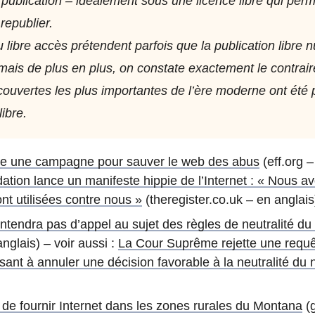
publication – idéalement sous une licence libre qui per
 republier.
libre accès prétendent parfois que la publication libre nu
ais de plus en plus, on constate exactement le contraire 
couvertes les plus importantes de l’ère moderne ont été
ibre.
ce une campagne pour sauver le web des abus
(eff.org –
ion lance un manifeste hippie de l’Internet : « Nous av
nt utilisées contre nous »
(theregister.co.uk – en anglais
tendra pas d’appel au sujet des règles de neutralité du
glais) – voir aussi :
La Cour Suprême rejette une requêt
visant à annuler une décision favorable à la neutralité du 
on de fournir Internet dans les zones rurales du Montana
(g