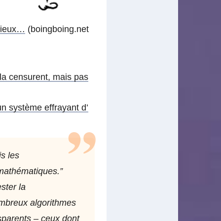
rieux…
(boingboing.net
la censurent, mais pas
n système effrayant d’
is les
 mathématiques.”
ster la
nombreux algorithmes
sparents – ceux dont