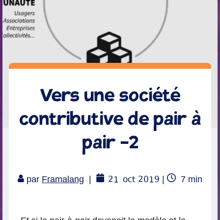
Vers une société
contributive de pair à
pair -2
21
oct 2019
Temps
par
Framalang
|
|
7
min
de
lecture