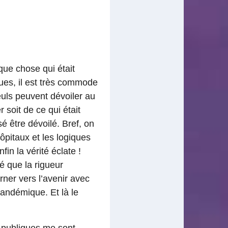
lque chose qui était
ques, il est très commode
euls peuvent dévoiler au
 soit de ce qui était
é être dévoilé. Bref, on
hôpitaux et les logiques
in la vérité éclate !
é que la rigueur
rner vers l’avenir avec
andémique. Et là le
é publiques me sont