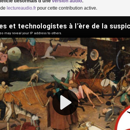
énéficie désormais d’une
version audio
.
r de
lectureaudio.fr
pour cette contribution active.