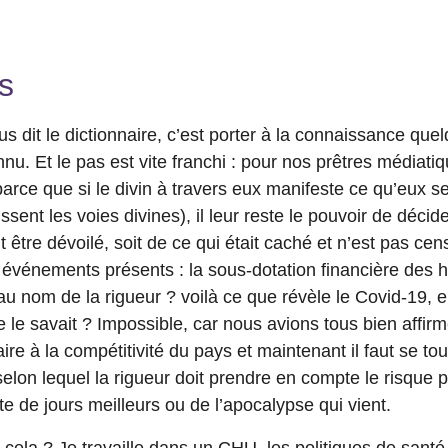
s
us dit le dictionnaire, c’est porter à la connaissance que
u. Et le pas est vite franchi : pour nos prêtres médiati
parce que si le divin à travers eux manifeste ce qu’eux s
sent les voies divines), il leur reste le pouvoir de décider
 être dévoilé, soit de ce qui était caché et n’est pas cens
des événements présents : la sous-dotation financière des 
 nom de la rigueur ? voilà ce que révèle le Covid-19, enf
le savait ? Impossible, car nous avions tous bien affirm
ire à la compétitivité du pays et maintenant il faut se tou
lon lequel la rigueur doit prendre en compte le risque p
te de jours meilleurs ou de l’apocalypse qui vient.
 cela ? Je travaille dans un CHU, les politiques de sant