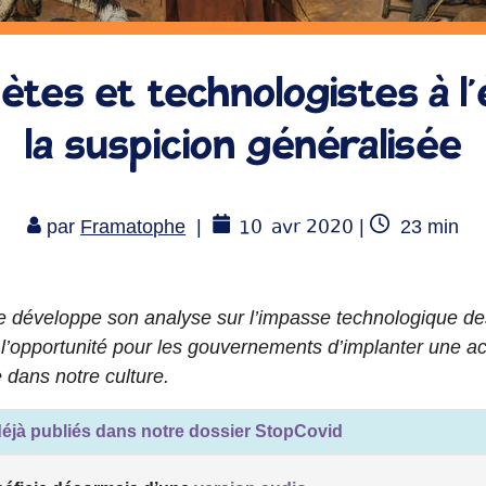
ètes et technologistes à l’
la suspicion généralisée
10
avr 2020
Temps
par
Framatophe
|
|
23
min
de
lecture
 développe son analyse sur l’impasse technologique des
 l’opportunité pour les gouvernements d’implanter une ac
 dans notre culture.
déjà publiés dans notre dossier StopCovid