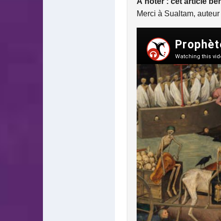
À noter : cet article b
Merci à Sualtam, auteu