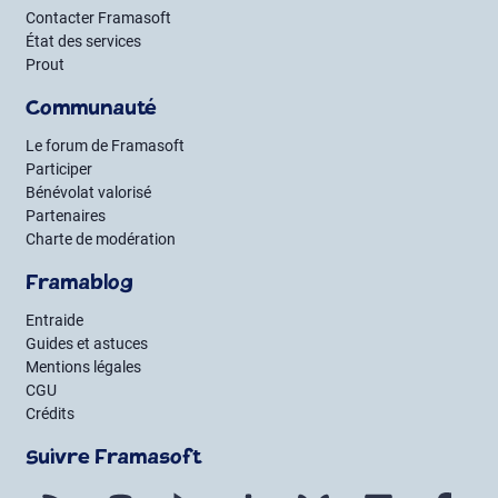
Contacter Framasoft
État des services
Prout
Communauté
Le forum de Framasoft
Participer
Bénévolat valorisé
Partenaires
Charte de modération
Framablog
Entraide
Guides et astuces
Mentions légales
CGU
Crédits
Suivre Framasoft
Flux RSS
Mastodon
PeerTube
Mobilizon
Bluesky
LinkedIn
Fac