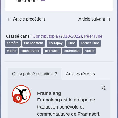
discrétion.
Article précédent
Article suivant
Classé dans :
Contributopia (2018-2022)
,
PeerTube
caméra
,
financement
,
liberapay
,
libre
,
licence libre
,
micro
,
opensource
,
peertube
,
sourcehut
,
video
Articles récents
Framalang
Framalang est le groupe de
traduction bénévole et
communautaire de Framasoft.