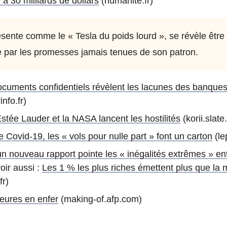
à 30 milliards de dollars
(humanite.fr)
ésente comme le « Tesla du poids lourd », se révèle être
e par les promesses jamais tenues de son patron.
cuments confidentiels révèlent les lacunes des banques d
nfo.fr)
stée Lauder et la NASA lancent les hostilités
(korii.slate.
 Covid-19, les « vols pour nulle part » font un carton
(lep
 nouveau rapport pointe les « inégalités extrêmes » ent
oir aussi :
Les 1 % les plus riches émettent plus que la m
fr)
eures en enfer
(making-of.afp.com)