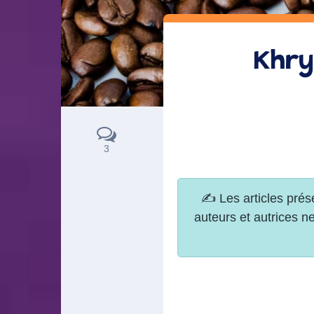
Khry
3