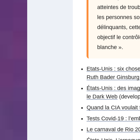
atteintes de trou
les personnes so
délinquants, cett
objectif le contr
blanche ».
Etats-Unis : six cho
Ruth Bader Ginsburg
États-Unis : des imag
le Dark Web
(develo
Quand la CIA voulait 
Tests Covid-19 : l’e
Le carnaval de Rio 2