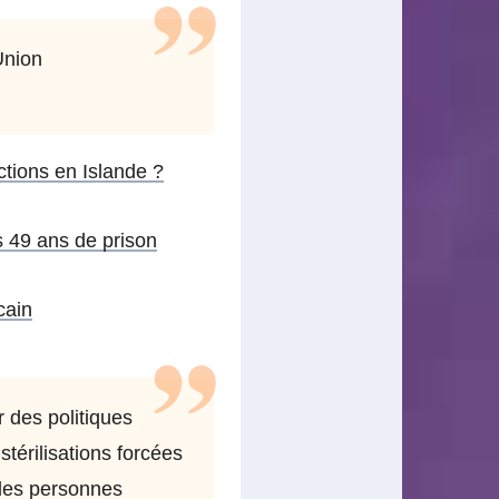
Union
ctions en Islande ?
s 49 ans de prison
cain
 des politiques
érilisations forcées
 les personnes