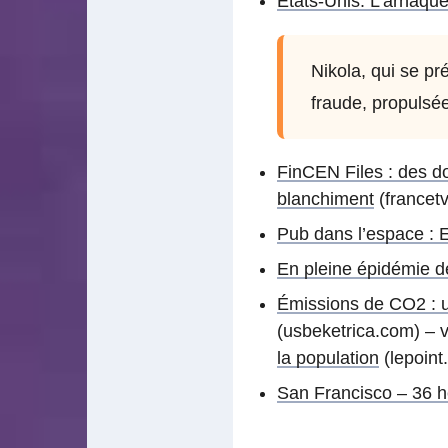
États-Unis. L’arnaque 
Nikola, qui se pr
fraude, propulsé
FinCEN Files : des do
blanchiment
(francetvi
Pub dans l’espace : E
En pleine épidémie de
Émissions de CO2 : un
(usbeketrica.com) – v
la population
(lepoint.
San Francisco – 36 h