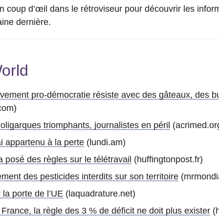
coup d’œil dans le rétroviseur pour découvrir les info
ine dernière.
orld
ement pro-démocratie résiste avec des gâteaux, des bub
com)
oligarques triomphants, journalistes en péril
(acrimed.or
ai appartenu à la perte
(lundi.am)
osé des règles sur le télétravail
(huffingtonpost.fr)
ent des pesticides interdits sur son territoire
(mrmondia
r la porte de l’UE
(laquadrature.net)
France, la règle des 3 % de déficit ne doit plus exister
(h