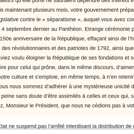
valeurs qu’elle porte ne sauraient dépendre des intérêts 
s maintenant plusieurs mois, votre gouvernement prépar
législative contre le « séparatisme », auquel vous avez co
u 4 septembre dernier au Panthéon. Etrange cérémonie 
e 150e anniversaire de la République, effaçant ainsi de l’h
 des révolutionnaires et des patriotes de 1792, ainsi qu
iez voulu éloigner la République de ses fondations et s
toire pour celui qui prône, dans le même discours, d’aimer
 notre culture et s’emploie, en même temps, à n’en reteni
ous nous sommez d’adhérer à une mystérieuse unicité d
peine sans doute d’être assimilés à celles et ceux qui, s
z, Monsieur le Président, que nous ne cédions pas à votr
Etat ne suspend pas l’arrêté interdisant la distribution de