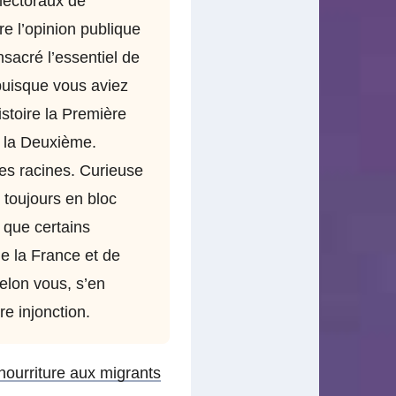
électoraux de
e l’opinion publique
nsacré l’essentiel de
puisque vous aviez
istoire la Première
e la Deuxième.
es racines. Curieuse
 toujours en bloc
r que certains
e la France et de
elon vous, s’en
e injonction.
 nourriture aux migrants