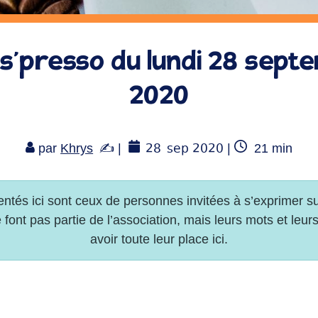
s’presso du lundi 28 sept
2020
28
sep 2020
Temps
par
Khrys
|
|
21
min
de
lecture