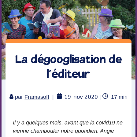
La dégooglisation de
l’éditeur
19
nov 2020
Temps
par
Framasoft
|
|
17
min
de
lecture
Il y a quelques mois, avant que la covid19 ne
vienne chambouler notre quotidien, Angie