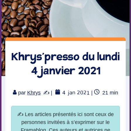
Khrys’presso du lundi
4 janvier 2021
4
jan 2021
Temps
par
Khrys
|
|
21
min
de
lecture