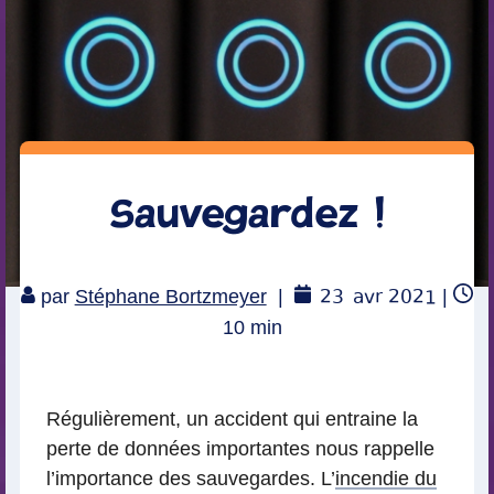
Sauvegardez !
23
avr 2021
par
Stéphane Bortzmeyer
|
|
Temps
10
min
de
lecture
Régulièrement, un accident qui entraine la
perte de données importantes nous rappelle
l’importance des sauvegardes. L’
incendie du