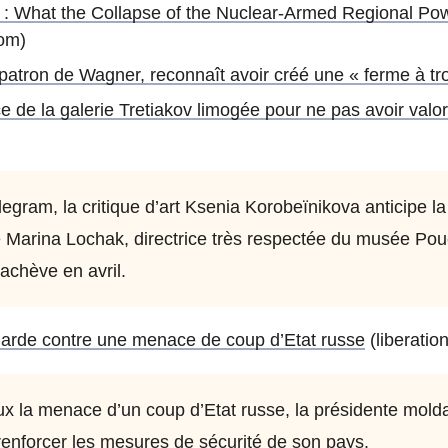
k : What the Collapse of the Nuclear-Armed Regional Po
com)
 patron de Wagner, reconnaît avoir créé une « ferme à tro
e de la galerie Tretiakov limogée pour ne pas avoir valori
egram, la critique d’art Ksenia Korobeïnikova anticipe l
 de Marina Lochak, directrice très respectée du musée P
achève en avril.
arde contre une menace de coup d’Etat russe
(liberation
ux la menace d’un coup d’Etat russe, la présidente mol
renforcer les mesures de sécurité de son pays.