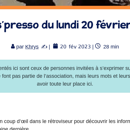
’presso du lundi 20 févrie
20
fév 2023
Temps
par
Khrys
|
|
28
min
de
lecture
coup d’œil dans le rétroviseur pour découvrir les info
ine dernière.