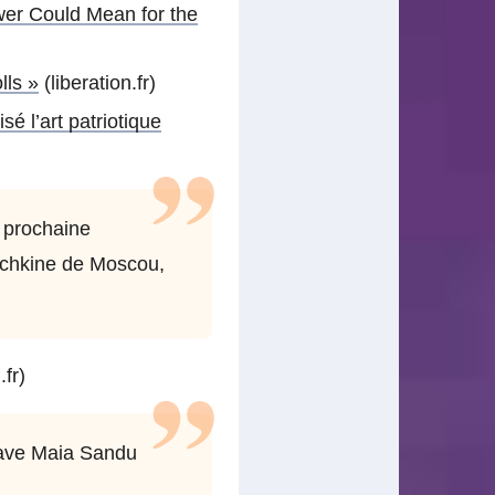
wer Could Mean for the
lls »
(liberation.fr)
sé l’art patriotique
a prochaine
ouchkine de Moscou,
.fr)
dave Maia Sandu