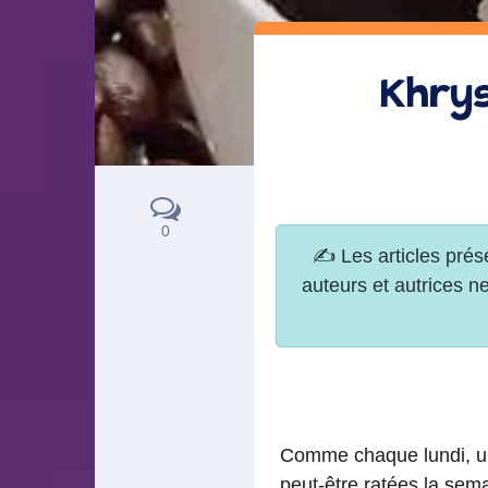
Khrys
0
Comme chaque lundi, un 
peut-être ratées la sema