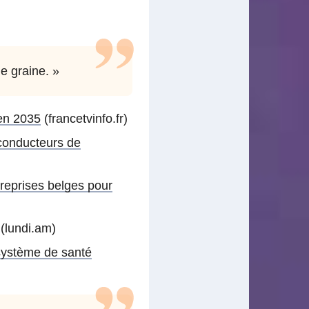
e graine. »
en 2035
(francetvinfo.fr)
 conducteurs de
treprises belges pour
(lundi.am)
 système de santé