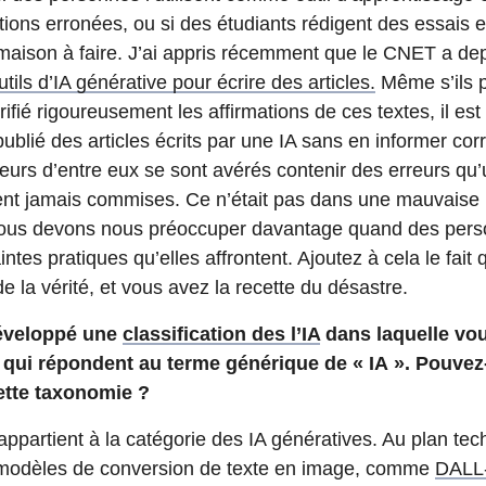
ions erronées, ou si des étudiants rédigent des essais 
 maison à faire. J’ai appris récemment que le CNET a de
utils d’IA générative pour écrire des articles.
Même s’ils 
ifié rigoureusement les affirmations de ces textes, il est
ublié des articles écrits par une IA sans en informer co
sieurs d’entre eux se sont avérés contenir des erreurs q
ent jamais commises. Ce n’était pas dans une mauvaise in
ous devons nous préoccuper davantage quand des perso
intes pratiques qu’elles affrontent. Ajoutez à cela le fait 
de la vérité, et vous avez la recette du désastre.
éveloppé une
classification des l’IA
dans laquelle vou
 qui répondent au terme générique de « IA ». Pouvez
ette taxonomie ?
partient à la catégorie des IA génératives. Au plan tech
modèles de conversion de texte en image, comme
DALL