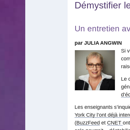
Démystifier l
Un entretien a
par JULIA ANGWIN
Si 
conv
rai
Le c
gén
d’éc
Les enseignants s’inquiè
York City l’ont déjà inter
(
BuzzFeed
et
CNET
ont