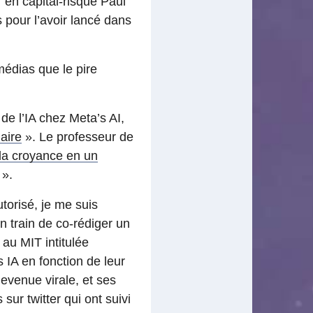
r en capital-risque Paul
pour l’avoir lancé dans
édias que le pire
de l’IA chez Meta’s AI,
aire
». Le professeur de
la croyance en un
».
utorisé, je me suis
en train de co-rédiger un
au MIT intitulée
 IA en fonction de leur
evenue virale, et ses
ur twitter qui ont suivi