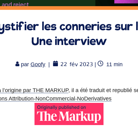
stifier les conneries sur l
Une interview
22
fév 2023
Temps
par
Goofy
|
|
11
min
de
lecture
à l’origine par THE MARKUP
, il a été traduit et republié 
ns Attribution-NonCommercial-NoDerivatives