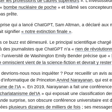
ser les professions de cadres supérieurs
». L’investisseu
 «
bombe nucléaire de poche
» et blâmé ses concepteurs 
pas prête.
prise qui a lancé ChatGPT, Sam Altman, a déclaré aux m
it signifier
« notre extinction finale »
.
 ce buzz est démesuré. Le principal scientifique chargé 
à des journalistes que ChatGPT n’a «
rien de révolutionn
 l’université de Washington Emily Bender précise que «
mniscient vient de la science-fiction et devrait y rester
t devrions-nous nous inquiéter ? Pour recueillir un avis a
 d’informatique de Princeton
Arvind Narayanan
, qui est 
sme de l’IA
». En 2019, Narayanan a fait une conférence 
 charlatanisme del’IA
» qui exposait une classification des
ande surprise, son obscure conférence universitaire est d
rgées
plusieurs dizaines de milliers de fois
; ses messages s