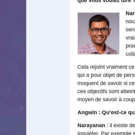
que vous voulez dire 
Nar
nou
sens
vrai
prod
coll
Cela rejoint vraiment c
qui a pour objet de pers
moquent de savoir si ce q
ces objectifs sont attein
moyen de savoir à coup 
Angwin : Qu’est-ce qu
Narayanan
: il existe 
inquiéter. Par exemple s