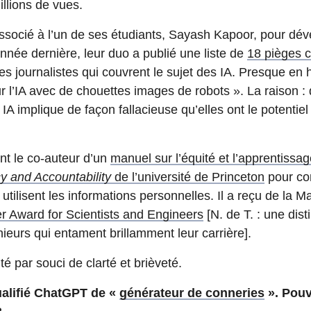
llions de vues.
ssocié à l’un de ses étudiants, Sayash Kapoor, pour déve
’année dernière, leur duo a publié une liste de
18 pièges 
s journalistes qui couvrent le sujet des IA. Presque en ha
 sur l’IA avec de chouettes images de robots ». La raison
A implique de façon fallacieuse qu’elles ont le potentiel
t le co-auteur d’un
manuel sur l’équité et l’apprentiss
 and Accountability
de l’université de Princeton
pour co
 utilisent les informations personnelles. Il a reçu de la 
er Award for Scientists and Engineers
[N. de T. : une dist
énieurs qui entament brillamment leur carrière].
té par souci de clarté et brièveté.
alifié ChatGPT de
«
générateur de conneries
».
Pouv