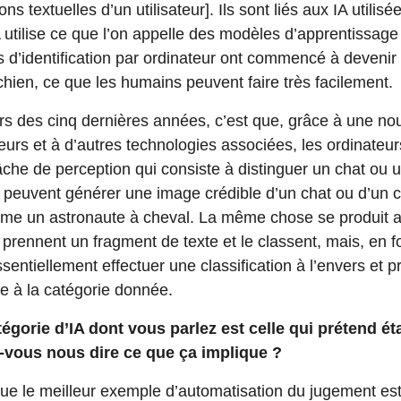
ons textuelles d’un utilisateur]. Ils sont liés aux IA utilis
 utilise ce que l’on appelle des modèles d’apprentissage 
es d’identification par ordinateur ont commencé à deveni
chien, ce que les humains peuvent faire très facilement.
s des cinq dernières années, c’est que, grâce à une nou
eurs et à d’autres technologies associées, les ordinateu
âche de perception qui consiste à distinguer un chat ou u
 ils peuvent générer une image crédible d’un chat ou d’u
me un astronaute à cheval. La même chose se produit av
rennent un fragment de texte et le classent, mais, en 
ntiellement effectuer une classification à l’envers et pr
re à la catégorie donnée.
égorie d’IA dont vous parlez est celle qui prétend é
vous nous dire ce que ça implique ?
ue le meilleur exemple d’automatisation du jugement est