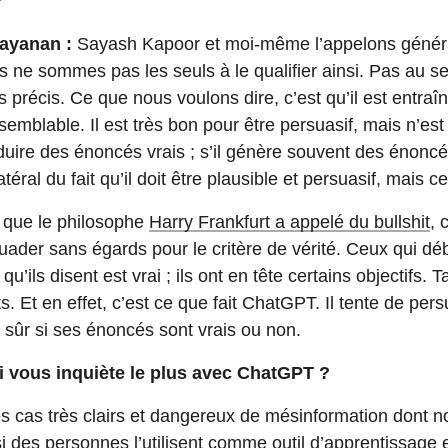
?
ayanan :
Sayash Kapoor et moi-même l’appelons généra
s ne sommes pas les seuls à le qualifier ainsi. Pas au se
 précis. Ce que nous voulons dire, c’est qu’il est entraî
semblable. Il est très bon pour être persuasif, mais n’es
uire des énoncés vrais ; s’il génère souvent des énoncés 
atéral du fait qu’il doit être plausible et persuasif, mais c
e que le philosophe
Harry Frankfurt a appelé du bullshit
, 
uader sans égards pour le critère de vérité. Ceux qui dé
u’ils disent est vrai ; ils ont en tête certains objectifs. T
ts. Et en effet, c’est ce que fait ChatGPT. Il tente de per
sûr si ses énoncés sont vrais ou non.
i vous inquiète le plus avec ChatGPT ?
des cas très clairs et dangereux de mésinformation dont
i des personnes l’utilisent comme outil d’apprentissage 