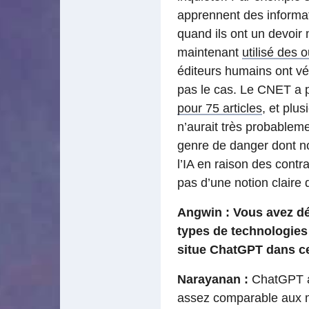
apprennent des informat
quand ils ont un devoir
maintenant
utilisé des o
éditeurs humains ont vér
pas le cas. Le CNET a p
pour 75 articles
, et plu
n’aurait très probablem
genre de danger dont n
l’IA en raison des contra
pas d’une notion claire 
Angwin : Vous avez d
types de technologies
situe ChatGPT dans c
Narayanan :
ChatGPT ap
assez comparable aux 