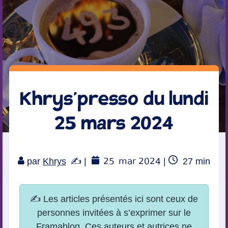
Khrys’presso du lundi
25 mars 2024
25
mar 2024
Temps
par
Khrys
|
|
27
min
de
lecture