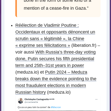
bone in the form of some kind of a
mention of a cease-fire in Gaza.”
Réélection de Vladimir Poutine :
Occidentaux et opposants dénoncent un
scrutin sans « légitimité », la Chine
« exprime ses félicitations »
(liberation.fr) –
voir aussi
With Russia’s three-day voting
done, Putin secures his fifth presidential
term and 25th–31st years in power
(meduza.io) et
Putin 2024 – Meduza
breaks down the evidence pointing to the
most fraudulent elections in modern
Russian history
(meduza.io)