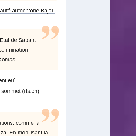
nauté autochtone Bajau
l’Etat de Sabah,
scrimination
 Komas.
ent.eu)
au sommet
(rts.ch)
itutions, comme la
za. En mobilisant la