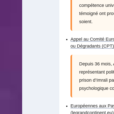
compétence univer
témoigné ont prouv
soient.
Appel au Comité Euro
ou Dégradants (CPT) 
Depuis 36 mois, 
représentant poli
prison d’Imrali p
psychologique co
Européennes aux Pays 
(legrandcontinent.eu)