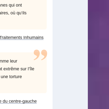
nnes qui ont
ires, où qu’ils
 Traitements Inhumains
omme leur
 extrême sur l’île
 une torture
ue du centre-gauche