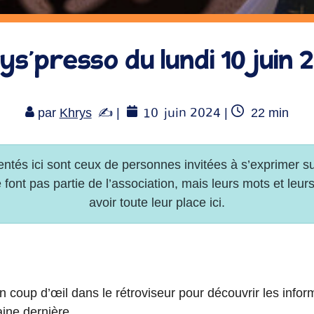
ys’presso du lundi 10 juin 
10
juin 2024
Temps
par
Khrys
|
|
22
min
de
lecture
coup d’œil dans le rétroviseur pour découvrir les info
ine dernière.