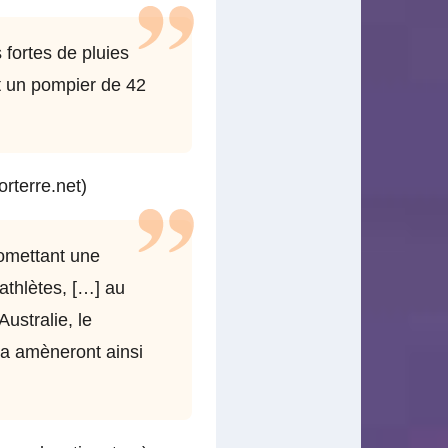
fortes de pluies
t un pompier de 42
rterre.net)
romettant une
 athlètes, […] au
ustralie, le
da amèneront ainsi