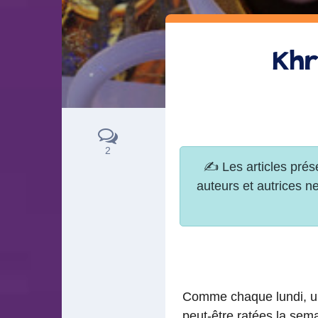
Khr
2
Comme chaque lundi, un 
peut-être ratées la sema