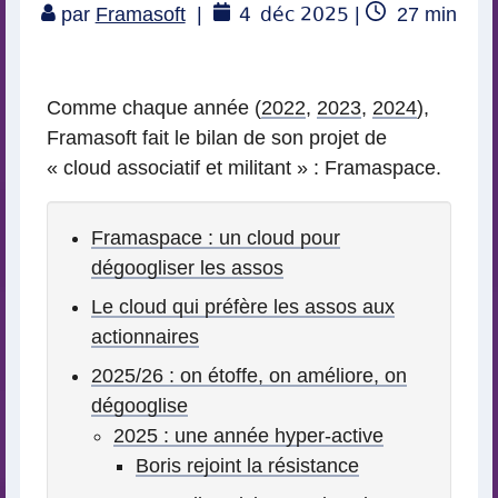
4
déc 2025
Temps
par
Framasoft
|
|
27
min
de
lecture
Comme chaque année (
2022
,
2023
,
2024
),
Framasoft fait le bilan de son projet de
« cloud associatif et militant » : Framaspace.
Framaspace : un cloud pour
dégoogliser les assos
Le cloud qui préfère les assos aux
actionnaires
2025/26 : on étoffe, on améliore, on
dégooglise
2025 : une année hyper-active
Boris rejoint la résistance