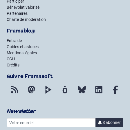
Participer
Bénévolat valorisé
Partenaires
Charte de modération
Framablog
Entraide
Guides et astuces
Mentions légales
CGU
Crédits
Suivre Framasoft
Flux RSS
Mastodon
PeerTube
Mobilizon
Bluesky
LinkedIn
Fac
Newsletter
Votre courriel
à la 
S’abonner