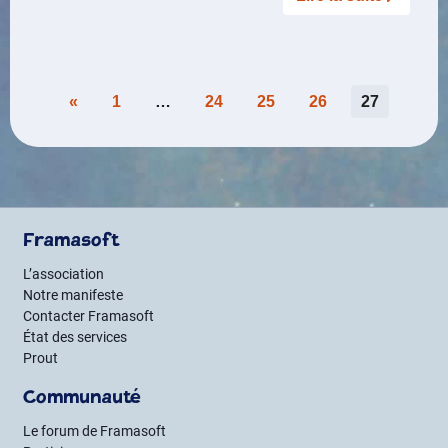
Pagination
«
1
…
24
25
26
27
des
publications
Framasoft
L’association
Notre manifeste
Contacter Framasoft
État des services
Prout
Communauté
Le forum de Framasoft