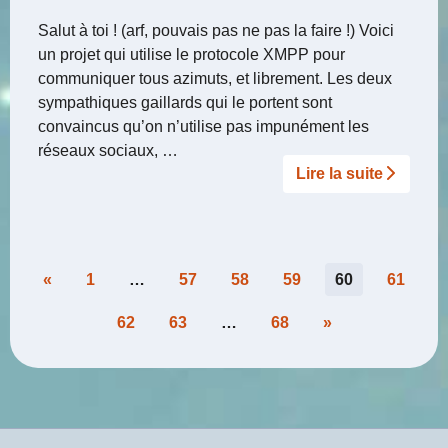
Salut à toi ! (arf, pouvais pas ne pas la faire !) Voici
un projet qui utilise le protocole XMPP pour
communiquer tous azimuts, et librement. Les deux
sympathiques gaillards qui le portent sont
convaincus qu’on n’utilise pas impunément les
réseaux sociaux, …
Lire la suite­­
Pagination
«
1
…
57
58
59
60
61
des
62
63
…
68
»
publications